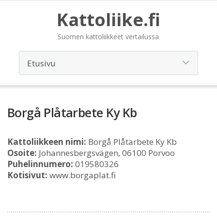
Kattoliike.fi
Suomen kattoliikkeet vertailussa
Borgå Plåtarbete Ky Kb
Kattoliikkeen nimi:
Borgå Plåtarbete Ky Kb
Osoite:
Johannesbergsvägen, 06100 Porvoo
Puhelinnumero:
019580326
Kotisivut:
www.borgaplat.fi