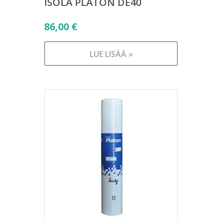
ISOLA PLATON DE40
86,00
€
LUE LISÄÄ »