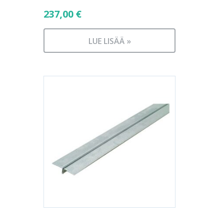
237,00
€
LUE LISÄÄ »