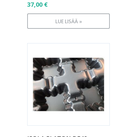
37,00
€
LUE LISÄÄ »