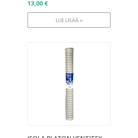
13,00
€
LUE LISÄÄ »