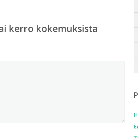
ai kerro kokemuksista
H
E