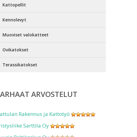
Kattopellit
Kennolevyt
Muoviset valokatteet
Ovikatokset
Terassikatokset
PARHAAT ARVOSTELUT
attulan Rakennus ja Kattotyö
ristysliike Sarttila Oy