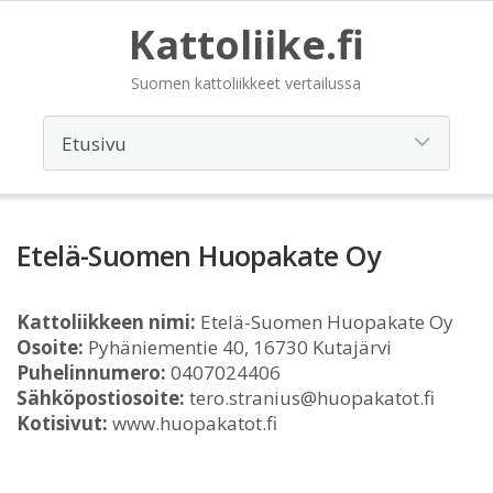
Kattoliike.fi
Suomen kattoliikkeet vertailussa
Etelä-Suomen Huopakate Oy
Kattoliikkeen nimi:
Etelä-Suomen Huopakate Oy
Osoite:
Pyhäniementie 40, 16730 Kutajärvi
Puhelinnumero:
0407024406
Sähköpostiosoite:
tero.stranius@huopakatot.fi
Kotisivut:
www.huopakatot.fi