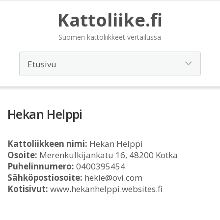
Kattoliike.fi
Suomen kattoliikkeet vertailussa
Hekan Helppi
Kattoliikkeen nimi:
Hekan Helppi
Osoite:
Merenkulkijankatu 16, 48200 Kotka
Puhelinnumero:
0400395454
Sähköpostiosoite:
hekle@ovi.com
Kotisivut:
www.hekanhelppi.websites.fi