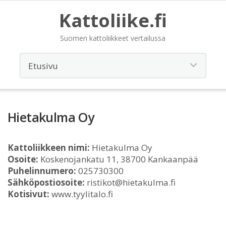
Kattoliike.fi
Suomen kattoliikkeet vertailussa
Hietakulma Oy
Kattoliikkeen nimi:
Hietakulma Oy
Osoite:
Koskenojankatu 11, 38700 Kankaanpää
Puhelinnumero:
025730300
Sähköpostiosoite:
ristikot@hietakulma.fi
Kotisivut:
www.tyylitalo.fi