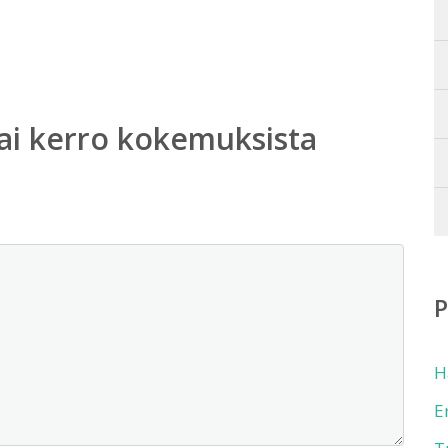
ai kerro kokemuksista
H
E