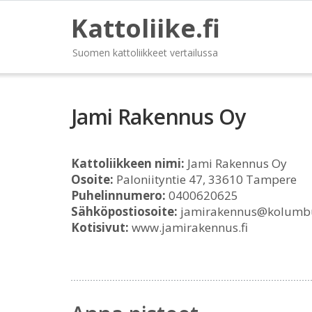
Kattoliike.fi
Suomen kattoliikkeet vertailussa
Jami Rakennus Oy
Kattoliikkeen nimi:
Jami Rakennus Oy
Osoite:
Paloniityntie 47, 33610 Tampere
Puhelinnumero:
0400620625
Sähköpostiosoite:
jamirakennus@kolumbu
Kotisivut:
www.jamirakennus.fi