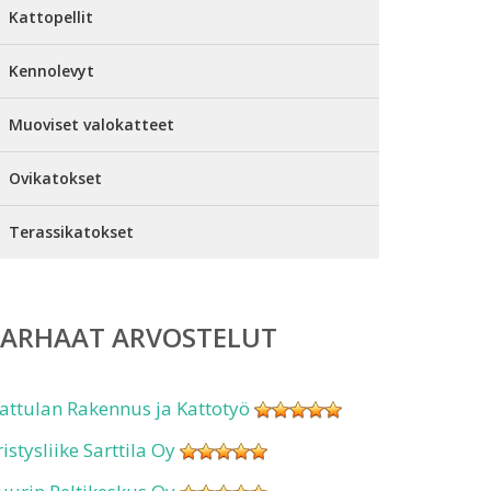
Kattopellit
Kennolevyt
Muoviset valokatteet
Ovikatokset
Terassikatokset
PARHAAT ARVOSTELUT
attulan Rakennus ja Kattotyö
ristysliike Sarttila Oy