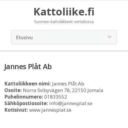
Kattoliike.fi
Suomen kattoliikkeet vertailussa
Jannes Plåt Ab
Kattoliikkeen nimi:
Jannes Plåt Ab
Osoite:
Norra Svibyvägen 78, 22150 Jomala
Puhelinnumero:
01833552
Sähköpostiosoite:
info@jannesplat.se
Kotisivut:
www.jannesplat.se