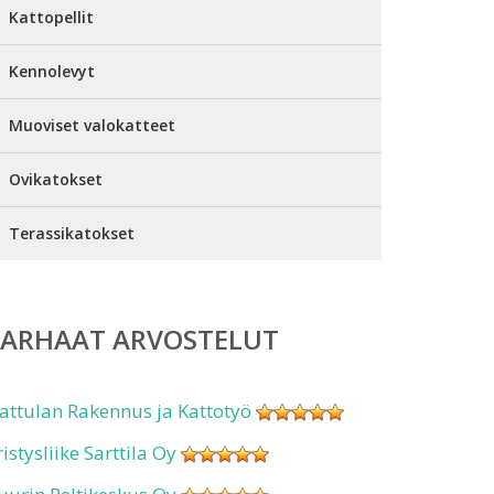
Kattopellit
Kennolevyt
Muoviset valokatteet
Ovikatokset
Terassikatokset
PARHAAT ARVOSTELUT
attulan Rakennus ja Kattotyö
ristysliike Sarttila Oy