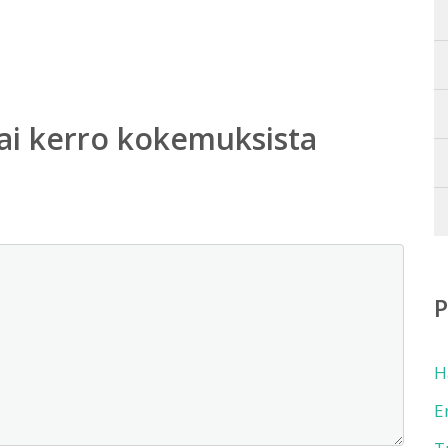
ai kerro kokemuksista
H
E