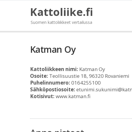
Kattoliike.fi
Suomen kattoliikkeet vertailussa
Katman Oy
Kattoliikkeen nimi:
Katman Oy
Osoite:
Teollisuustie 18, 96320 Rovaniemi
Puhelinnumero:
0164255100
Sähköpostiosoite:
etunimi.sukunimi@katm
Kotisivut:
www.katman.fi