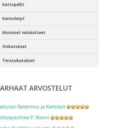
Kattopellit
Kennolevyt
Muoviset valokatteet
Ovikatokset
Terassikatokset
PARHAAT ARVOSTELUT
attulan Rakennus ja Kattotyö
eltisepänliike P. Niemi