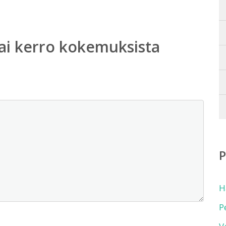
ai kerro kokemuksista
H
P