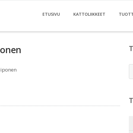
ETUSIVU
KATTOLIIKKEET
TUOT
ponen
E
aiponen