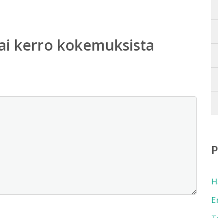
ai kerro kokemuksista
H
E