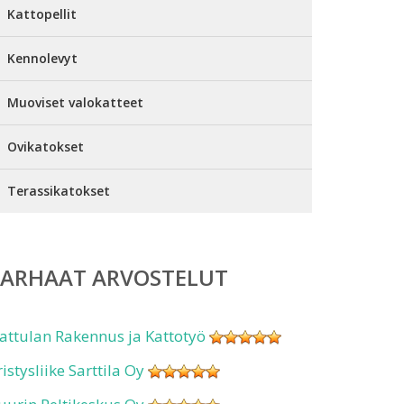
Kattopellit
Kennolevyt
Muoviset valokatteet
Ovikatokset
Terassikatokset
PARHAAT ARVOSTELUT
attulan Rakennus ja Kattotyö
ristysliike Sarttila Oy