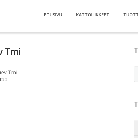
ETUSIVU
KATTOLIIKKEET
TUOT
v Tmi
E
uev Tmi
ntaa