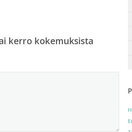
ai kerro kokemuksista
H
E