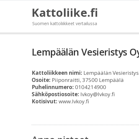
Kattoliike.fi
Suomen kattoliikkeet vertailussa
Lempäälän Vesieristys O
Kattoliikkeen nimi:
Lempäälän Vesieristys
Osoite:
Piiponraitti, 37500 Lempäälä
Puhelinnumero:
0104214900
Sähköpostiosoite:
lvkoy@lvkoy.fi
Kotisivut:
www.lvkoy.fi