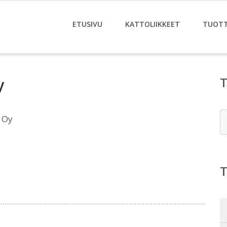
ETUSIVU
KATTOLIIKKEET
TUOT
y
E
 Oy