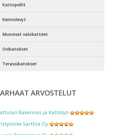
Kattopellit
Kennolevyt
Muoviset valokatteet
Ovikatokset
Terassikatokset
PARHAAT ARVOSTELUT
attulan Rakennus ja Kattotyö
ristysliike Sarttila Oy