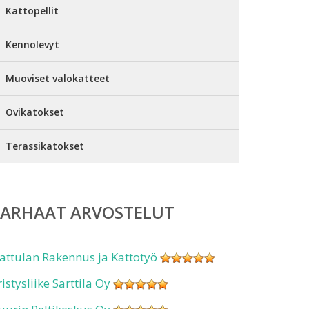
Kattopellit
Kennolevyt
Muoviset valokatteet
Ovikatokset
Terassikatokset
PARHAAT ARVOSTELUT
attulan Rakennus ja Kattotyö
ristysliike Sarttila Oy