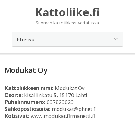
Kattoliike.fi
Suomen kattoliikkeet vertailussa
Modukat Oy
Kattoliikkeen nimi:
Modukat Oy
Osoite:
Kisällinkatu 5, 15170 Lahti
Puhelinnumero:
037823023
Sähköpostiosoite:
modukat@phnet.fi
Kotisivut:
www.modukat.firmanetti.fi