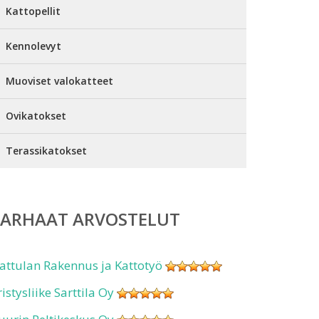
Kattopellit
Kennolevyt
Muoviset valokatteet
Ovikatokset
Terassikatokset
PARHAAT ARVOSTELUT
attulan Rakennus ja Kattotyö
ristysliike Sarttila Oy