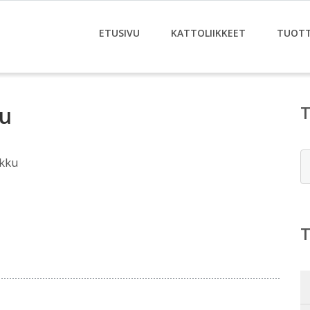
ETUSIVU
KATTOLIIKKEET
TUOT
ku
E
ukku