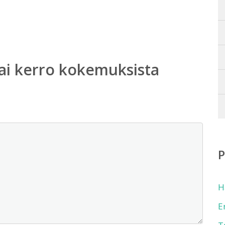
ai kerro kokemuksista
H
E