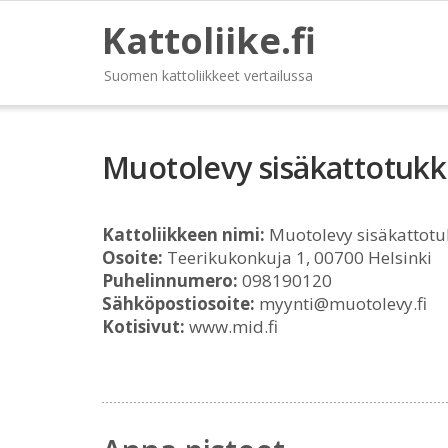
Kattoliike.fi
Suomen kattoliikkeet vertailussa
Muotolevy sisäkattotuk
Kattoliikkeen nimi:
Muotolevy sisäkattot
Osoite:
Teerikukonkuja 1, 00700 Helsinki
Puhelinnumero:
098190120
Sähköpostiosoite:
myynti@muotolevy.fi
Kotisivut:
www.mid.fi