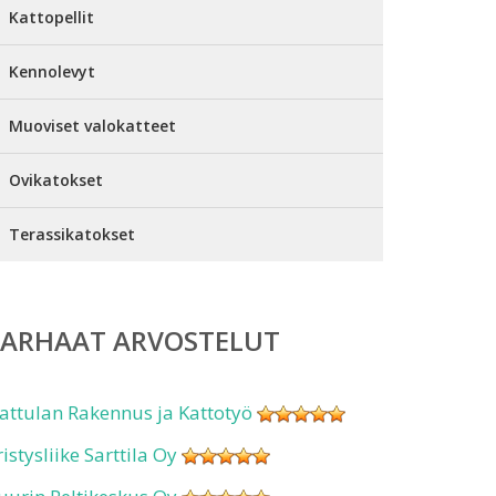
Kattopellit
Kennolevyt
Muoviset valokatteet
Ovikatokset
Terassikatokset
PARHAAT ARVOSTELUT
attulan Rakennus ja Kattotyö
ristysliike Sarttila Oy