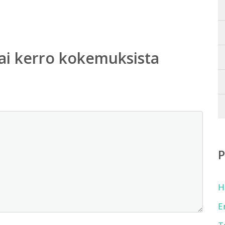
ai kerro kokemuksista
H
E