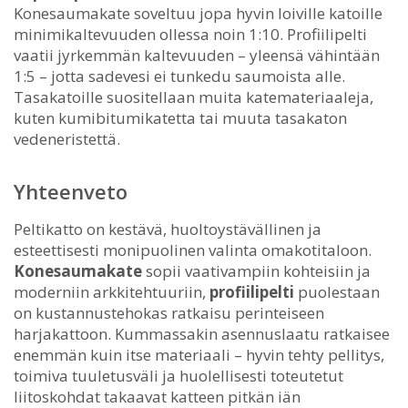
Konesaumakate soveltuu jopa hyvin loiville katoille
minimikaltevuuden ollessa noin 1:10. Profiilipelti
vaatii jyrkemmän kaltevuuden – yleensä vähintään
1:5 – jotta sadevesi ei tunkedu saumoista alle.
Tasakatoille suositellaan muita katemateriaaleja,
kuten kumibitumikatetta tai muuta tasakaton
vedeneristettä.
Yhteenveto
Peltikatto on kestävä, huoltoystävällinen ja
esteettisesti monipuolinen valinta omakotitaloon.
Konesaumakate
sopii vaativampiin kohteisiin ja
moderniin arkkitehtuuriin,
profiilipelti
puolestaan
on kustannustehokas ratkaisu perinteiseen
harjakattoon. Kummassakin asennuslaatu ratkaisee
enemmän kuin itse materiaali – hyvin tehty pellitys,
toimiva tuuletusväli ja huolellisesti toteutetut
liitoskohdat takaavat katteen pitkän iän