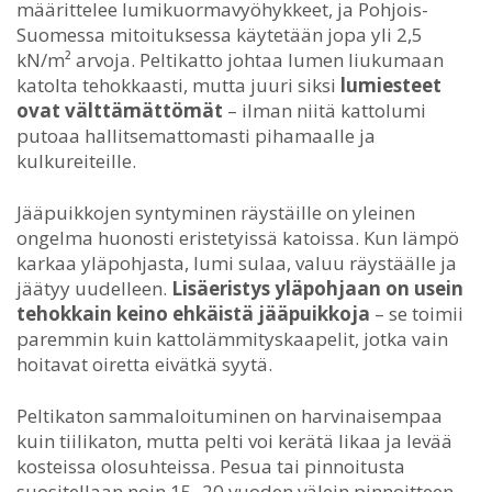
määrittelee lumikuormavyöhykkeet, ja Pohjois-
Suomessa mitoituksessa käytetään jopa yli 2,5
kN/m² arvoja. Peltikatto johtaa lumen liukumaan
katolta tehokkaasti, mutta juuri siksi
lumiesteet
ovat välttämättömät
– ilman niitä kattolumi
putoaa hallitsemattomasti pihamaalle ja
kulkureiteille.
Jääpuikkojen syntyminen räystäille on yleinen
ongelma huonosti eristetyissä katoissa. Kun lämpö
karkaa yläpohjasta, lumi sulaa, valuu räystäälle ja
jäätyy uudelleen.
Lisäeristys yläpohjaan on usein
tehokkain keino ehkäistä jääpuikkoja
– se toimii
paremmin kuin kattolämmityskaapelit, jotka vain
hoitavat oiretta eivätkä syytä.
Peltikaton sammaloituminen on harvinaisempaa
kuin tiilikaton, mutta pelti voi kerätä likaa ja levää
kosteissa olosuhteissa. Pesua tai pinnoitusta
suositellaan noin 15–20 vuoden välein pinnoitteen