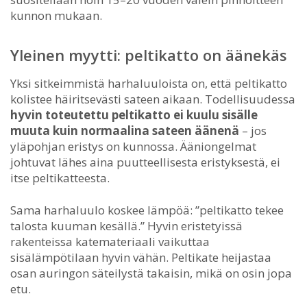
kunnon mukaan.
Yleinen myytti: peltikatto on äänekäs
Yksi sitkeimmistä harhaluuloista on, että peltikatto
kolistee häiritsevästi sateen aikaan. Todellisuudessa
hyvin toteutettu peltikatto ei kuulu sisälle
muuta kuin normaalina sateen äänenä
– jos
yläpohjan eristys on kunnossa. Ääniongelmat
johtuvat lähes aina puutteellisesta eristyksestä, ei
itse peltikatteesta.
Sama harhaluulo koskee lämpöä: ”peltikatto tekee
talosta kuuman kesällä.” Hyvin eristetyissä
rakenteissa katemateriaali vaikuttaa
sisälämpötilaan hyvin vähän. Peltikate heijastaa
osan auringon säteilystä takaisin, mikä on osin jopa
etu.