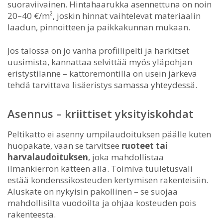
suoraviivainen. Hintahaarukka asennettuna on noin
20–40 €/m², joskin hinnat vaihtelevat materiaalin
laadun, pinnoitteen ja paikkakunnan mukaan.
Jos talossa on jo vanha profiilipelti ja harkitset
uusimista, kannattaa selvittää myös yläpohjan
eristystilanne – kattoremontilla on usein järkevä
tehdä tarvittava lisäeristys samassa yhteydessä.
Asennus – kriittiset yksityiskohdat
Peltikatto ei asenny umpilaudoituksen päälle kuten
huopakate, vaan se tarvitsee
ruoteet tai
harvalaudoituksen
, joka mahdollistaa
ilmankierron katteen alla. Toimiva tuuletusväli
estää kondenssikosteuden kertymisen rakenteisiin.
Aluskate on nykyisin pakollinen – se suojaa
mahdollisilta vuodoilta ja ohjaa kosteuden pois
rakenteesta.