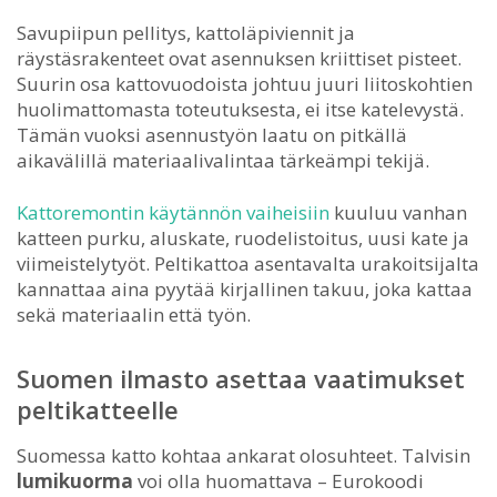
Savupiipun pellitys, kattoläpiviennit ja
räystäsrakenteet ovat asennuksen kriittiset pisteet.
Suurin osa kattovuodoista johtuu juuri liitoskohtien
huolimattomasta toteutuksesta, ei itse katelevystä.
Tämän vuoksi asennustyön laatu on pitkällä
aikavälillä materiaalivalintaa tärkeämpi tekijä.
Kattoremontin käytännön vaiheisiin
kuuluu vanhan
katteen purku, aluskate, ruodelistoitus, uusi kate ja
viimeistelytyöt. Peltikattoa asentavalta urakoitsijalta
kannattaa aina pyytää kirjallinen takuu, joka kattaa
sekä materiaalin että työn.
Suomen ilmasto asettaa vaatimukset
peltikatteelle
Suomessa katto kohtaa ankarat olosuhteet. Talvisin
lumikuorma
voi olla huomattava – Eurokoodi