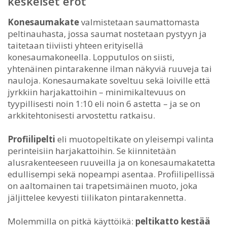
keskeiset erot
Konesaumakate
valmistetaan saumattomasta
peltinauhasta, jossa saumat nostetaan pystyyn ja
taitetaan tiiviisti yhteen erityisellä
konesaumakoneella. Lopputulos on siisti,
yhtenäinen pintarakenne ilman näkyviä ruuveja tai
nauloja. Konesaumakate soveltuu sekä loiville että
jyrkkiin harjakattoihin – minimikaltevuus on
tyypillisesti noin 1:10 eli noin 6 astetta – ja se on
arkkitehtonisesti arvostettu ratkaisu.
Profiilipelti
eli muotopeltikate on yleisempi valinta
perinteisiin harjakattoihin. Se kiinnitetään
alusrakenteeseen ruuveilla ja on konesaumakatetta
edullisempi sekä nopeampi asentaa. Profiilipellissä
on aaltomainen tai trapetsimäinen muoto, joka
jäljittelee kevyesti tiilikaton pintarakennetta.
Molemmilla on pitkä käyttöikä:
peltikatto kestää