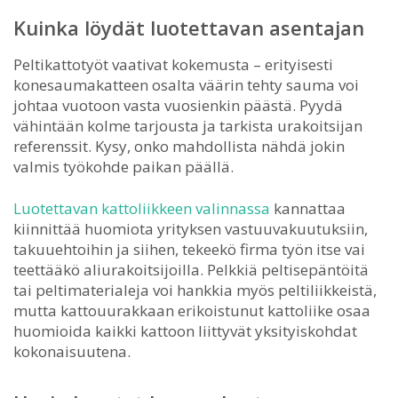
Kuinka löydät luotettavan asentajan
Peltikattotyöt vaativat kokemusta – erityisesti
konesaumakatteen osalta väärin tehty sauma voi
johtaa vuotoon vasta vuosienkin päästä. Pyydä
vähintään kolme tarjousta ja tarkista urakoitsijan
referenssit. Kysy, onko mahdollista nähdä jokin
valmis työkohde paikan päällä.
Luotettavan kattoliikkeen valinnassa
kannattaa
kiinnittää huomiota yrityksen vastuuvakuutuksiin,
takuuehtoihin ja siihen, tekeekö firma työn itse vai
teettääkö aliurakoitsijoilla. Pelkkiä peltisepäntöitä
tai peltimaterialeja voi hankkia myös peltiliikkeistä,
mutta kattouurakkaan erikoistunut kattoliike osaa
huomioida kaikki kattoon liittyvät yksityiskohdat
kokonaisuutena.