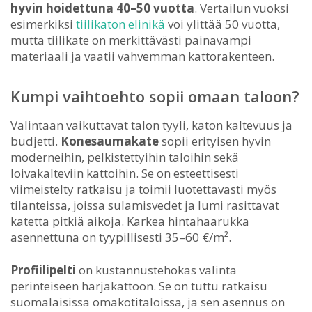
hyvin hoidettuna 40–50 vuotta
. Vertailun vuoksi
esimerkiksi
tiilikaton elinikä
voi ylittää 50 vuotta,
mutta tiilikate on merkittävästi painavampi
materiaali ja vaatii vahvemman kattorakenteen.
Kumpi vaihtoehto sopii omaan taloon?
Valintaan vaikuttavat talon tyyli, katon kaltevuus ja
budjetti.
Konesaumakate
sopii erityisen hyvin
moderneihin, pelkistettyihin taloihin sekä
loivakalteviin kattoihin. Se on esteettisesti
viimeistelty ratkaisu ja toimii luotettavasti myös
tilanteissa, joissa sulamisvedet ja lumi rasittavat
katetta pitkiä aikoja. Karkea hintahaarukka
asennettuna on tyypillisesti 35–60 €/m².
Profiilipelti
on kustannustehokas valinta
perinteiseen harjakattoon. Se on tuttu ratkaisu
suomalaisissa omakotitaloissa, ja sen asennus on