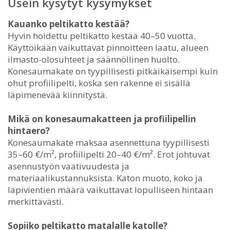
Usein kysytyt kysymykset
Kauanko peltikatto kestää?
Hyvin hoidettu peltikatto kestää 40–50 vuotta.
Käyttöikään vaikuttavat pinnoitteen laatu, alueen
ilmasto-olosuhteet ja säännöllinen huolto.
Konesaumakate on tyypillisesti pitkäikäisempi kuin
ohut profiilipelti, koska sen rakenne ei sisällä
läpimenevää kiinnitystä.
Mikä on konesaumakatteen ja profiilipellin
hintaero?
Konesaumakate maksaa asennettuna tyypillisesti
35–60 €/m², profiilipelti 20–40 €/m². Erot johtuvat
asennustyön vaativuudesta ja
materiaalikustannuksista. Katon muoto, koko ja
läpivientien määrä vaikuttavat lopulliseen hintaan
merkittävästi.
Sopiiko peltikatto matalalle katolle?