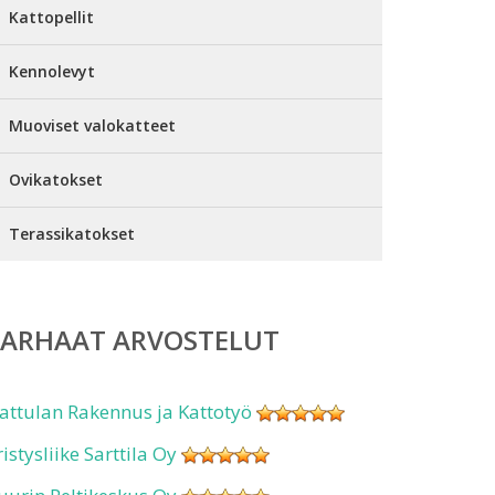
Kattopellit
Kennolevyt
Muoviset valokatteet
Ovikatokset
Terassikatokset
PARHAAT ARVOSTELUT
attulan Rakennus ja Kattotyö
ristysliike Sarttila Oy