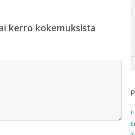
ai kerro kokemuksista
H
E