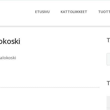
ETUSIVU
KATTOLIIKKEET
TUOT
lokoski
E
Salokoski