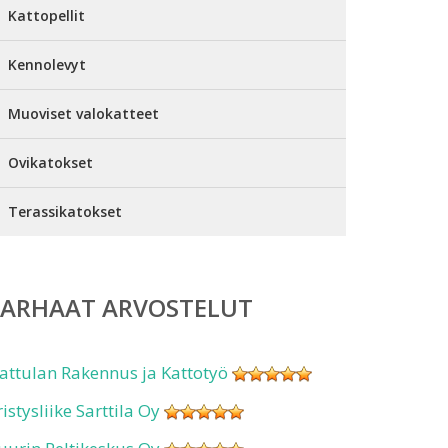
Kattopellit
Kennolevyt
Muoviset valokatteet
Ovikatokset
Terassikatokset
PARHAAT ARVOSTELUT
attulan Rakennus ja Kattotyö
ristysliike Sarttila Oy