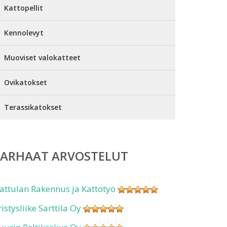
Kattopellit
Kennolevyt
Muoviset valokatteet
Ovikatokset
Terassikatokset
PARHAAT ARVOSTELUT
attulan Rakennus ja Kattotyö
ristysliike Sarttila Oy