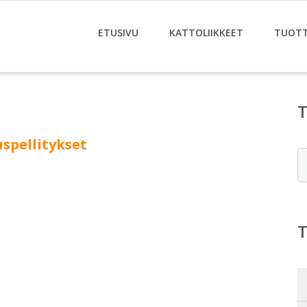
ETUSIVU
KATTOLIIKKEET
TUOT
spellitykset
E