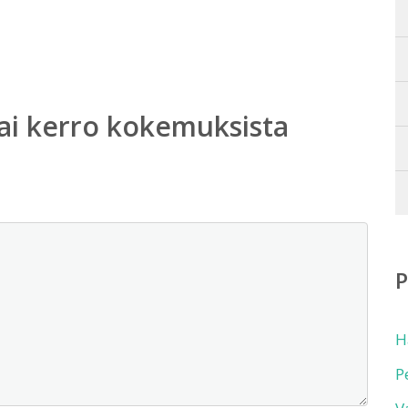
ai kerro kokemuksista
H
P