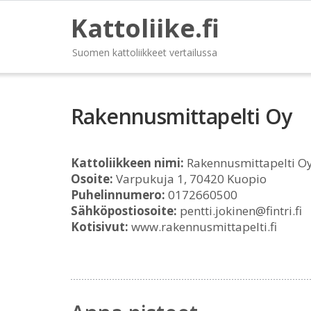
Kattoliike.fi
Suomen kattoliikkeet vertailussa
Rakennusmittapelti Oy
Kattoliikkeen nimi:
Rakennusmittapelti O
Osoite:
Varpukuja 1, 70420 Kuopio
Puhelinnumero:
0172660500
Sähköpostiosoite:
pentti.jokinen@fintri.fi
Kotisivut:
www.rakennusmittapelti.fi