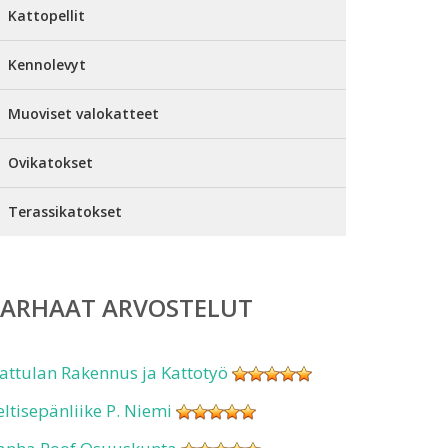
Kattopellit
Kennolevyt
Muoviset valokatteet
Ovikatokset
Terassikatokset
PARHAAT ARVOSTELUT
attulan Rakennus ja Kattotyö
eltisepänliike P. Niemi