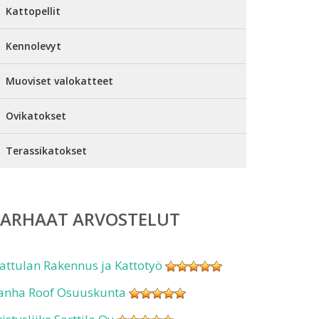
Kattopellit
Kennolevyt
Muoviset valokatteet
Ovikatokset
Terassikatokset
PARHAAT ARVOSTELUT
attulan Rakennus ja Kattotyö
anha Roof Osuuskunta