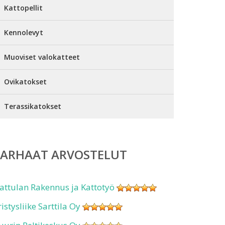
Kattopellit
Kennolevyt
Muoviset valokatteet
Ovikatokset
Terassikatokset
PARHAAT ARVOSTELUT
attulan Rakennus ja Kattotyö
ristysliike Sarttila Oy