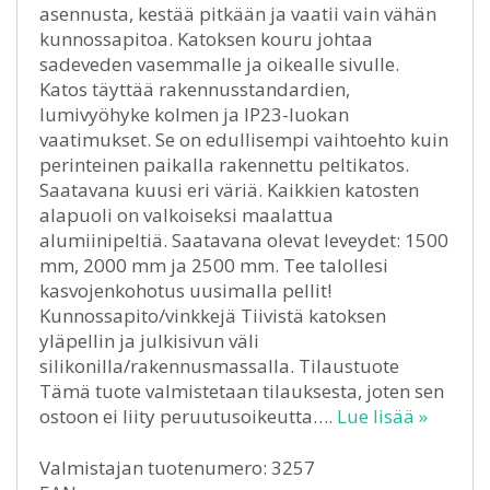
asennusta, kestää pitkään ja vaatii vain vähän
kunnossapitoa. Katoksen kouru johtaa
sadeveden vasemmalle ja oikealle sivulle.
Katos täyttää rakennusstandardien,
lumivyöhyke kolmen ja IP23-luokan
vaatimukset. Se on edullisempi vaihtoehto kuin
perinteinen paikalla rakennettu peltikatos.
Saatavana kuusi eri väriä. Kaikkien katosten
alapuoli on valkoiseksi maalattua
alumiinipeltiä. Saatavana olevat leveydet: 1500
mm, 2000 mm ja 2500 mm. Tee talollesi
kasvojenkohotus uusimalla pellit!
Kunnossapito/vinkkejä Tiivistä katoksen
yläpellin ja julkisivun väli
silikonilla/rakennusmassalla. Tilaustuote
Tämä tuote valmistetaan tilauksesta, joten sen
ostoon ei liity peruutusoikeutta….
Lue lisää »
Valmistajan tuotenumero: 3257