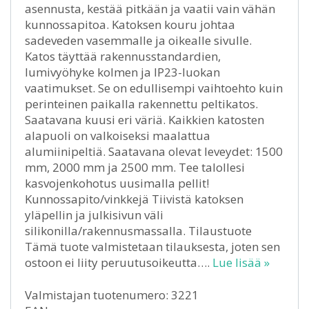
asennusta, kestää pitkään ja vaatii vain vähän
kunnossapitoa. Katoksen kouru johtaa
sadeveden vasemmalle ja oikealle sivulle.
Katos täyttää rakennusstandardien,
lumivyöhyke kolmen ja IP23-luokan
vaatimukset. Se on edullisempi vaihtoehto kuin
perinteinen paikalla rakennettu peltikatos.
Saatavana kuusi eri väriä. Kaikkien katosten
alapuoli on valkoiseksi maalattua
alumiinipeltiä. Saatavana olevat leveydet: 1500
mm, 2000 mm ja 2500 mm. Tee talollesi
kasvojenkohotus uusimalla pellit!
Kunnossapito/vinkkejä Tiivistä katoksen
yläpellin ja julkisivun väli
silikonilla/rakennusmassalla. Tilaustuote
Tämä tuote valmistetaan tilauksesta, joten sen
ostoon ei liity peruutusoikeutta….
Lue lisää »
Valmistajan tuotenumero: 3221