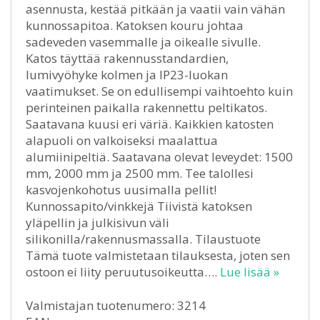
asennusta, kestää pitkään ja vaatii vain vähän
kunnossapitoa. Katoksen kouru johtaa
sadeveden vasemmalle ja oikealle sivulle.
Katos täyttää rakennusstandardien,
lumivyöhyke kolmen ja IP23-luokan
vaatimukset. Se on edullisempi vaihtoehto kuin
perinteinen paikalla rakennettu peltikatos.
Saatavana kuusi eri väriä. Kaikkien katosten
alapuoli on valkoiseksi maalattua
alumiinipeltiä. Saatavana olevat leveydet: 1500
mm, 2000 mm ja 2500 mm. Tee talollesi
kasvojenkohotus uusimalla pellit!
Kunnossapito/vinkkejä Tiivistä katoksen
yläpellin ja julkisivun väli
silikonilla/rakennusmassalla. Tilaustuote
Tämä tuote valmistetaan tilauksesta, joten sen
ostoon ei liity peruutusoikeutta….
Lue lisää »
Valmistajan tuotenumero: 3214