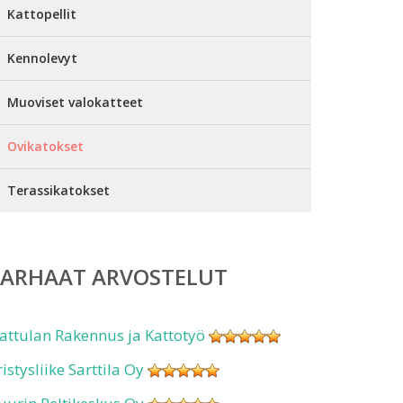
Kattopellit
Kennolevyt
Muoviset valokatteet
Ovikatokset
Terassikatokset
PARHAAT ARVOSTELUT
attulan Rakennus ja Kattotyö
ristysliike Sarttila Oy