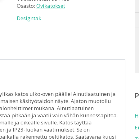
Osasto:
Ovikatokset
Designtak
likäs katos ulko-oven päälle! Ainutlaatuinen ja
maisen käsityötaidon näyte. Ajaton muotoilu
t valonheittimet mukana. Ainutlaatuinen
tää pitkään ja vaatii vain vähän kunnossapitoa.
H
le ja oikealle sivulle. Katos täyttää
E
n ja IP23-luokan vaatimukset. Se on
paikalla rakennettu peltikatos. Saatavana kuusi