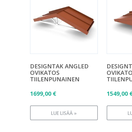
DESIGNTAK ANGLED
DESIGN
OVIKATOS
OVIKAT
TIILENPUNAINEN
TIILENP
1699,00
€
1549,00
LUE LISÄÄ »
L