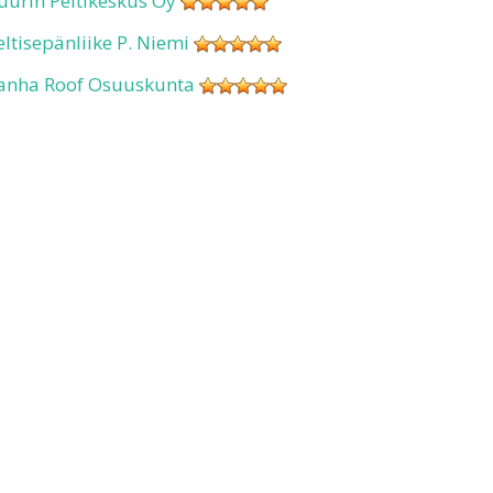
uurin Peltikeskus Oy
eltisepänliike P. Niemi
anha Roof Osuuskunta