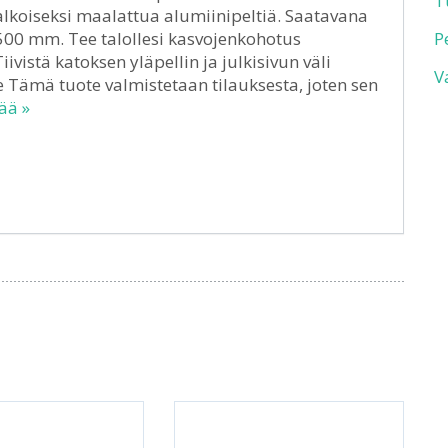
T
valkoiseksi maalattua alumiinipeltiä. Saatavana
500 mm. Tee talollesi kasvojenkohotus
P
ivistä katoksen yläpellin ja julkisivun väli
V
e Tämä tuote valmistetaan tilauksesta, joten sen
ää »