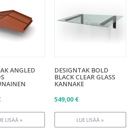
TAK ANGLED
DESIGNTAK BOLD
OS
BLACK CLEAR GLASS
UNAINEN
KANNAKE
€
549,00
€
UE LISÄÄ »
LUE LISÄÄ »