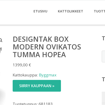
ETUSIVU
KATTOLIIKKEET
TUOT
DESIGNTAK BOX
MODERN OVIKATOS
TUMMA HOPEA
E
1399,00
€
Kattokauppa:
Byggmax
SIIRRY KAUPPAAN »
Tuotetunnus:
681183