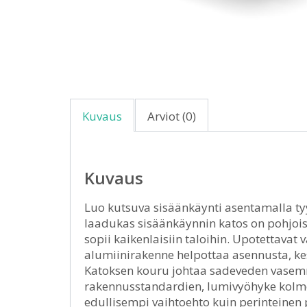
Kuvaus
Arviot (0)
Kuvaus
Luo kutsuva sisäänkäynti asentamalla tyy
laadukas sisäänkäynnin katos on pohjois
sopii kaikenlaisiin taloihin. Upotettava
alumiinirakenne helpottaa asennusta, kes
Katoksen kouru johtaa sadeveden vasemmal
rakennusstandardien, lumivyöhyke kolme
edullisempi vaihtoehto kuin perinteinen 