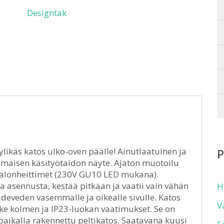
Designtak
likäs katos ulko-oven päälle! Ainutlaatuinen ja
maisen käsityötaidon näyte. Ajaton muotoilu
t valonheittimet (230V GU10 LED mukana).
 asennusta, kestää pitkään ja vaatii vain vähän
H
deveden vasemmalle ja oikealle sivulle. Katos
V
e kolmen ja IP23-luokan vaatimukset. Se on
paikalla rakennettu peltikatos. Saatavana kuusi