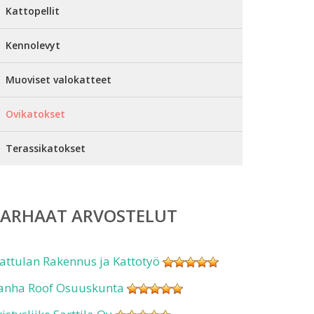
Kattopellit
Kennolevyt
Muoviset valokatteet
Ovikatokset
Terassikatokset
PARHAAT ARVOSTELUT
attulan Rakennus ja Kattotyö
anha Roof Osuuskunta