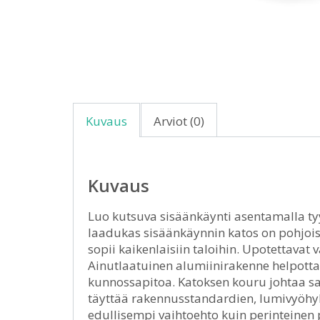
Kuvaus
Arviot (0)
Kuvaus
Luo kutsuva sisäänkäynti asentamalla tyy
laadukas sisäänkäynnin katos on pohjois
sopii kaikenlaisiin taloihin. Upotettava
Ainutlaatuinen alumiinirakenne helpottaa
kunnossapitoa. Katoksen kouru johtaa sa
täyttää rakennusstandardien, lumivyöhyk
edullisempi vaihtoehto kuin perinteinen 