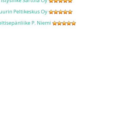
ristysliike Sarttila Oy
uurin Peltikeskus Oy
eltisepänliike P. Niemi