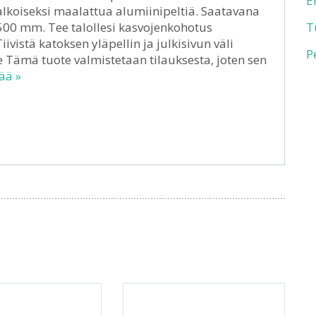
E
valkoiseksi maalattua alumiinipeltiä. Saatavana
500 mm. Tee talollesi kasvojenkohotus
T
ivistä katoksen yläpellin ja julkisivun väli
P
e Tämä tuote valmistetaan tilauksesta, joten sen
ää »