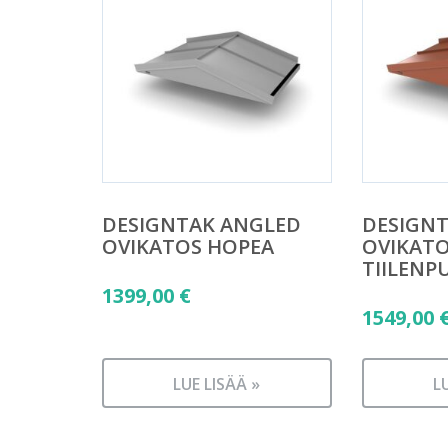
DESIGNTAK ANGLED
DESIGN
OVIKATOS HOPEA
OVIKAT
TIILENP
1399,00
€
1549,00
LUE LISÄÄ »
L