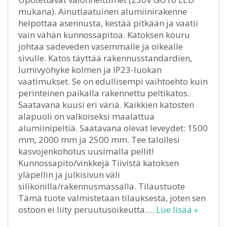
mukana). Ainutlaatuinen alumiinirakenne
helpottaa asennusta, kestää pitkään ja vaatii
vain vähän kunnossapitoa. Katoksen kouru
johtaa sadeveden vasemmalle ja oikealle
sivulle. Katos täyttää rakennusstandardien,
lumivyöhyke kolmen ja IP23-luokan
vaatimukset. Se on edullisempi vaihtoehto kuin
perinteinen paikalla rakennettu peltikatos.
Saatavana kuusi eri väriä. Kaikkien katosten
alapuoli on valkoiseksi maalattua
alumiinipeltiä. Saatavana olevat leveydet: 1500
mm, 2000 mm ja 2500 mm. Tee talollesi
kasvojenkohotus uusimalla pellit!
Kunnossapito/vinkkejä Tiivistä katoksen
yläpellin ja julkisivun väli
silikonilla/rakennusmassalla. Tilaustuote
Tämä tuote valmistetaan tilauksesta, joten sen
ostoon ei liity peruutusoikeutta….
Lue lisää »