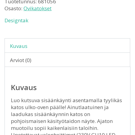
Tuotetunnus:
681056
Osasto:
Ovikatokset
Designtak
Kuvaus
Arviot (0)
Kuvaus
Luo kutsuva sisäänkäynti asentamalla tyylikäs
katos ulko-oven päälle! Ainutlaatuinen ja
laadukas sisäänkäynnin katos on
pohjoismaisen käsityötaidon näyte. Ajaton
muotoilu sopii kaikenlaisiin taloihin.
Upotettavat valonheittimet (230V GU10 LED