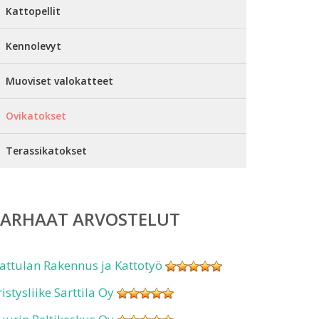
Kattopellit
Kennolevyt
Muoviset valokatteet
Ovikatokset
Terassikatokset
PARHAAT ARVOSTELUT
attulan Rakennus ja Kattotyö
ristysliike Sarttila Oy