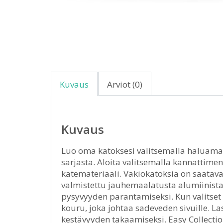
Kuvaus
Arviot (0)
Kuvaus
Luo oma katoksesi valitsemalla haluamasi
sarjasta. Aloita valitsemalla kannattimen
katemateriaali. Vakiokatoksia on saatava
valmistettu jauhemaalatusta alumiinista
pysyvyyden parantamiseksi. Kun valitset
kouru, joka johtaa sadeveden sivuille. La
kestävyyden takaamiseksi. Easy Collection