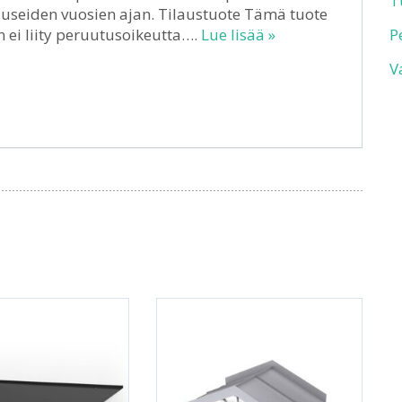
T
 useiden vuosien ajan. Tilaustuote Tämä tuote
n ei liity peruutusoikeutta….
Lue lisää »
P
V