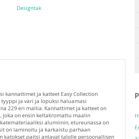
Designtak
 kannattimet ja katteet Easy Collection
 tyyppi ja väri ja lopuksi haluamasi
na 229 eri mallia. Kannattimet ja katteet on
, joka on ensin keltakromattu maalin
H
 katemateriaaliksi alumiinin, etureunassa on
E
sit on laminoitu ja karkaistu parhaan
 katokset paitsi antavat talolle persoonallisen