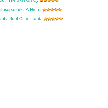
uurin Peltikeskus Oy
eltisepänliike P. Niemi
anha Roof Osuuskunta