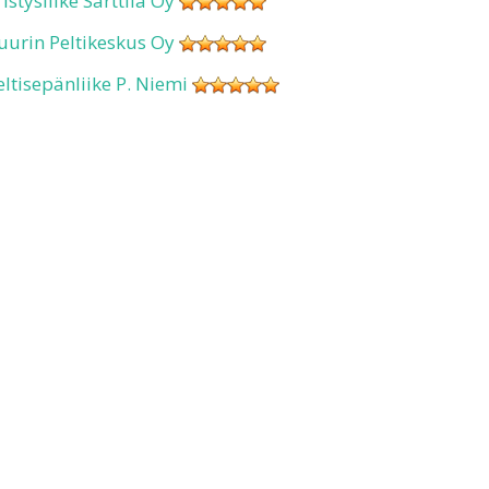
ristysliike Sarttila Oy
uurin Peltikeskus Oy
eltisepänliike P. Niemi