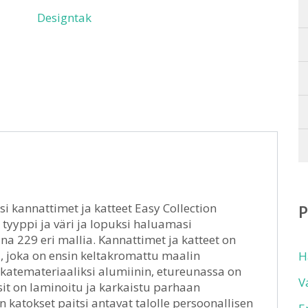
Designtak
 kannattimet ja katteet Easy Collection
 tyyppi ja väri ja lopuksi haluamasi
na 229 eri mallia. Kannattimet ja katteet on
, joka on ensin keltakromattu maalin
H
 katemateriaaliksi alumiinin, etureunassa on
V
sit on laminoitu ja karkaistu parhaan
 katokset paitsi antavat talolle persoonallisen