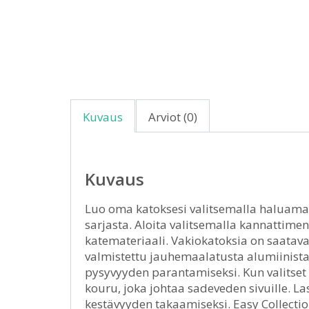
Kuvaus
Arviot (0)
Kuvaus
Luo oma katoksesi valitsemalla haluamasi
sarjasta. Aloita valitsemalla kannattimen
katemateriaali. Vakiokatoksia on saatava
valmistettu jauhemaalatusta alumiinista
pysyvyyden parantamiseksi. Kun valitset
kouru, joka johtaa sadeveden sivuille. La
kestävyyden takaamiseksi. Easy Collection