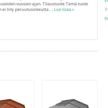
E
 useiden vuosien ajan. Tilaustuote Tämä tuote
n ei liity peruutusoikeutta….
Lue lisää »
T
P