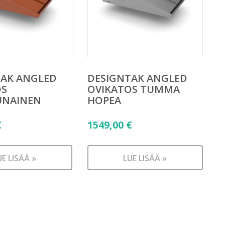
TAK ANGLED
DESIGNTAK ANGLED
OS
OVIKATOS TUMMA
UNAINEN
HOPEA
€
1549,00
€
UE LISÄÄ »
LUE LISÄÄ »