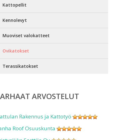
Kattopellit
Kennolevyt
Muoviset valokatteet
Ovikatokset
Terassikatokset
PARHAAT ARVOSTELUT
attulan Rakennus ja Kattotyö
anha Roof Osuuskunta