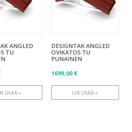
TAK ANGLED
DESIGNTAK ANGLED
S TU
OVIKATOS TU
EN
PUNAINEN
€
1699,00
€
UE LISÄÄ »
LUE LISÄÄ »