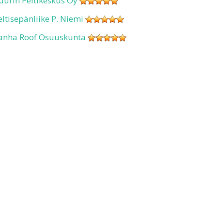
uurin Peltikeskus Oy
eltisepänliike P. Niemi
anha Roof Osuuskunta