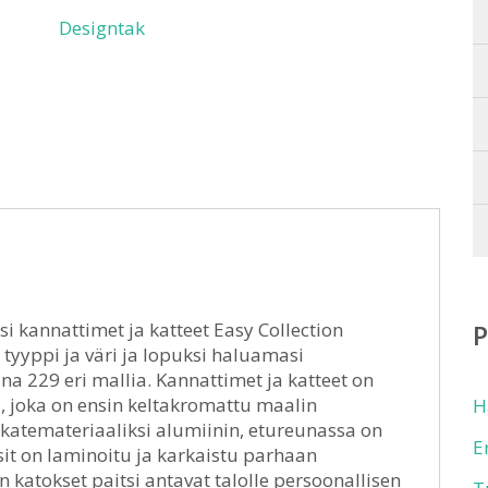
Designtak
 kannattimet ja katteet Easy Collection
 tyyppi ja väri ja lopuksi haluamasi
na 229 eri mallia. Kannattimet ja katteet on
, joka on ensin keltakromattu maalin
H
 katemateriaaliksi alumiinin, etureunassa on
E
sit on laminoitu ja karkaistu parhaan
 katokset paitsi antavat talolle persoonallisen