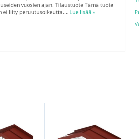
T
 useiden vuosien ajan. Tilaustuote Tämä tuote
n ei liity peruutusoikeutta….
Lue lisää »
P
V