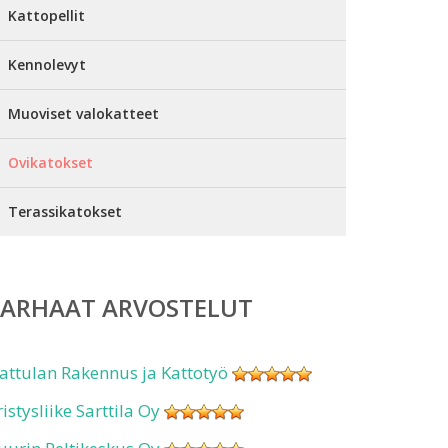
Kattopellit
Kennolevyt
Muoviset valokatteet
Ovikatokset
Terassikatokset
PARHAAT ARVOSTELUT
attulan Rakennus ja Kattotyö
ristysliike Sarttila Oy