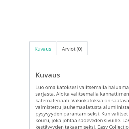
Kuvaus
Arviot (0)
Kuvaus
Luo oma katoksesi valitsemalla haluamasi
sarjasta. Aloita valitsemalla kannattimen
katemateriaali. Vakiokatoksia on saatava
valmistettu jauhemaalatusta alumiinista
pysyvyyden parantamiseksi. Kun valitset
kouru, joka johtaa sadeveden sivuille. La
kestävyyden takaamiseksi. Easy Collection