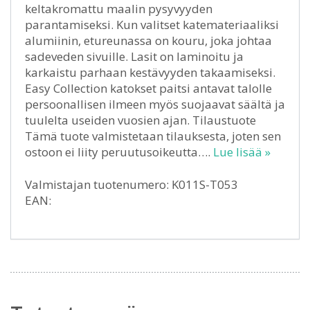
keltakromattu maalin pysyvyyden
parantamiseksi. Kun valitset katemateriaaliksi
alumiinin, etureunassa on kouru, joka johtaa
sadeveden sivuille. Lasit on laminoitu ja
karkaistu parhaan kestävyyden takaamiseksi.
Easy Collection katokset paitsi antavat talolle
persoonallisen ilmeen myös suojaavat säältä ja
tuulelta useiden vuosien ajan. Tilaustuote
Tämä tuote valmistetaan tilauksesta, joten sen
ostoon ei liity peruutusoikeutta….
Lue lisää »
Valmistajan tuotenumero: K011S-T053
EAN: