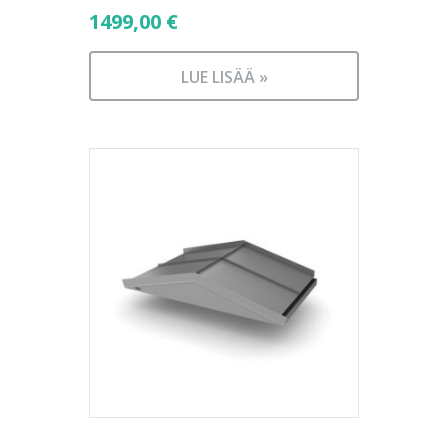
1499,00
€
LUE LISÄÄ »