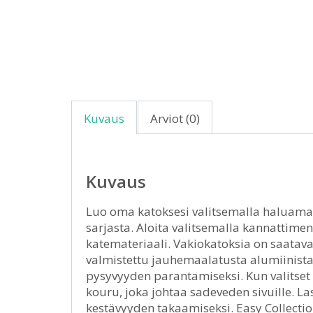
Kuvaus
Arviot (0)
Kuvaus
Luo oma katoksesi valitsemalla haluamasi
sarjasta. Aloita valitsemalla kannattimen
katemateriaali. Vakiokatoksia on saatava
valmistettu jauhemaalatusta alumiinista
pysyvyyden parantamiseksi. Kun valitset
kouru, joka johtaa sadeveden sivuille. La
kestävyyden takaamiseksi. Easy Collection