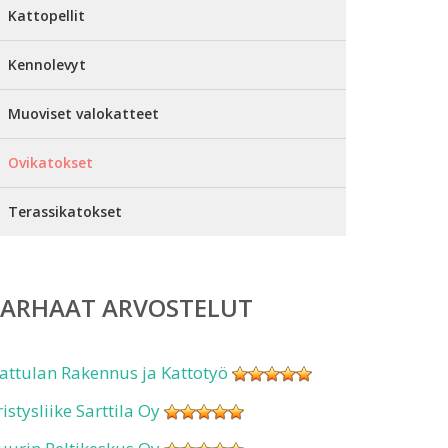
Kattopellit
Kennolevyt
Muoviset valokatteet
Ovikatokset
Terassikatokset
PARHAAT ARVOSTELUT
attulan Rakennus ja Kattotyö
ristysliike Sarttila Oy