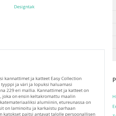
Designtak
 kannattimet ja katteet Easy Collection
 tyyppi ja väri ja lopuksi haluamasi
na 229 eri mallia. Kannattimet ja katteet on
, joka on ensin keltakromattu maalin
H
 katemateriaaliksi alumiinin, etureunassa on
E
sit on laminoitu ja karkaistu parhaan
 katokset paitsi antavat talolle persoonallisen