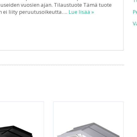
T
 useiden vuosien ajan. Tilaustuote Tämä tuote
n ei liity peruutusoikeutta….
Lue lisää »
P
V