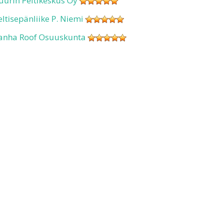
uurin Peltikeskus Oy
eltisepänliike P. Niemi
anha Roof Osuuskunta