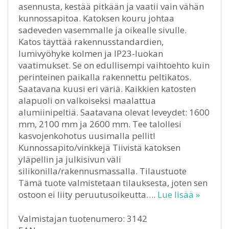
asennusta, kestää pitkään ja vaatii vain vähän
kunnossapitoa. Katoksen kouru johtaa
sadeveden vasemmalle ja oikealle sivulle.
Katos täyttää rakennusstandardien,
lumivyöhyke kolmen ja IP23-luokan
vaatimukset. Se on edullisempi vaihtoehto kuin
perinteinen paikalla rakennettu peltikatos.
Saatavana kuusi eri väriä. Kaikkien katosten
alapuoli on valkoiseksi maalattua
alumiinipeltiä. Saatavana olevat leveydet: 1600
mm, 2100 mm ja 2600 mm. Tee talollesi
kasvojenkohotus uusimalla pellit!
Kunnossapito/vinkkejä Tiivistä katoksen
yläpellin ja julkisivun väli
silikonilla/rakennusmassalla. Tilaustuote
Tämä tuote valmistetaan tilauksesta, joten sen
ostoon ei liity peruutusoikeutta….
Lue lisää »
Valmistajan tuotenumero: 3142