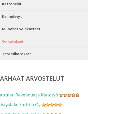
Kattopellit
Kennolevyt
Muoviset valokatteet
Ovikatokset
Terassikatokset
PARHAAT ARVOSTELUT
attulan Rakennus ja Kattotyö
ristysliike Sarttila Oy