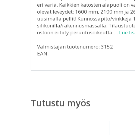
eri väriä. Kaikkien katosten alapuoli on 
olevat leveydet: 1600 mm, 2100 mm ja 2
uusimalla pellit! Kunnossapito/vinkkejä Ti
silikonilla/rakennusmassalla. Tilaustuot
ostoon ei liity peruutusoikeutta….
Lue lis
Valmistajan tuotenumero: 3152
EAN:
Tutustu myös