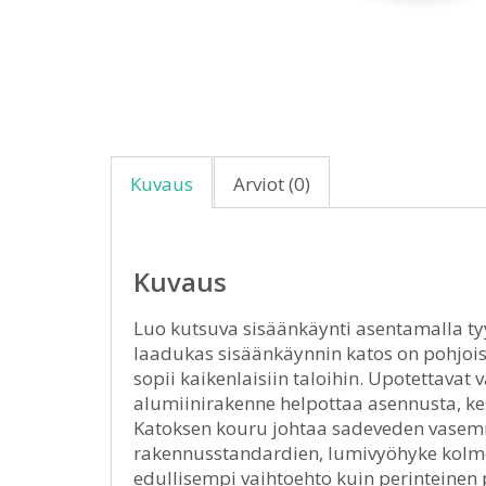
Kuvaus
Arviot (0)
Kuvaus
Luo kutsuva sisäänkäynti asentamalla tyy
laadukas sisäänkäynnin katos on pohjois
sopii kaikenlaisiin taloihin. Upotettava
alumiinirakenne helpottaa asennusta, kes
Katoksen kouru johtaa sadeveden vasemmal
rakennusstandardien, lumivyöhyke kolme
edullisempi vaihtoehto kuin perinteinen 