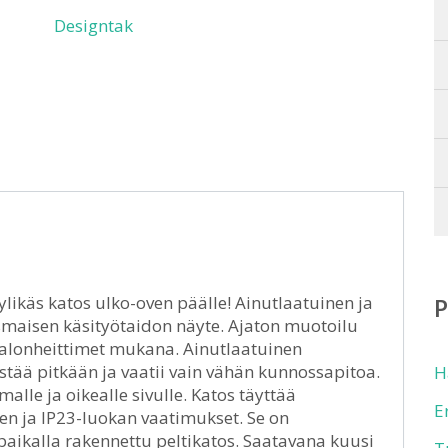
Designtak
likäs katos ulko-oven päälle! Ainutlaatuinen ja
maisen käsityötaidon näyte. Ajaton muotoilu
t valonheittimet mukana. Ainutlaatuinen
tää pitkään ja vaatii vain vähän kunnossapitoa.
H
le ja oikealle sivulle. Katos täyttää
E
n ja IP23-luokan vaatimukset. Se on
paikalla rakennettu peltikatos. Saatavana kuusi