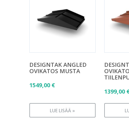
DESIGNTAK ANGLED
DESIGN
OVIKATOS MUSTA
OVIKAT
TIILENP
1549,00
€
1399,00
LUE LISÄÄ »
L