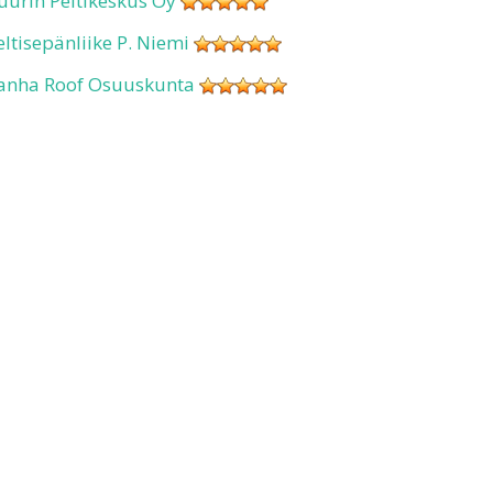
uurin Peltikeskus Oy
eltisepänliike P. Niemi
anha Roof Osuuskunta