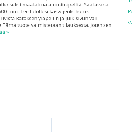
T
valkoiseksi maalattua alumiinipeltiä. Saatavana
600 mm. Tee talollesi kasvojenkohotus
P
ivistä katoksen yläpellin ja julkisivun väli
V
e Tämä tuote valmistetaan tilauksesta, joten sen
ää »