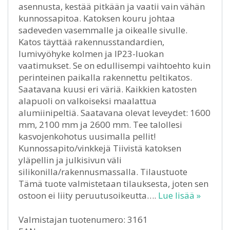
asennusta, kestää pitkään ja vaatii vain vähän
kunnossapitoa. Katoksen kouru johtaa
sadeveden vasemmalle ja oikealle sivulle.
Katos täyttää rakennusstandardien,
lumivyöhyke kolmen ja IP23-luokan
vaatimukset. Se on edullisempi vaihtoehto kuin
perinteinen paikalla rakennettu peltikatos.
Saatavana kuusi eri väriä. Kaikkien katosten
alapuoli on valkoiseksi maalattua
alumiinipeltiä. Saatavana olevat leveydet: 1600
mm, 2100 mm ja 2600 mm. Tee talollesi
kasvojenkohotus uusimalla pellit!
Kunnossapito/vinkkejä Tiivistä katoksen
yläpellin ja julkisivun väli
silikonilla/rakennusmassalla. Tilaustuote
Tämä tuote valmistetaan tilauksesta, joten sen
ostoon ei liity peruutusoikeutta….
Lue lisää »
Valmistajan tuotenumero: 3161