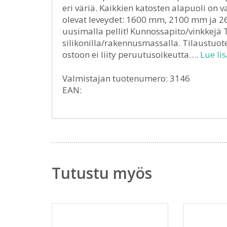
eri väriä. Kaikkien katosten alapuoli on 
olevat leveydet: 1600 mm, 2100 mm ja 2
uusimalla pellit! Kunnossapito/vinkkejä Ti
silikonilla/rakennusmassalla. Tilaustuot
ostoon ei liity peruutusoikeutta….
Lue lis
Valmistajan tuotenumero: 3146
EAN:
Tutustu myös