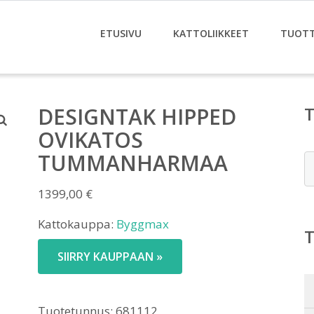
ETUSIVU
KATTOLIIKKEET
TUOT
DESIGNTAK HIPPED
OVIKATOS
TUMMANHARMAA
E
1399,00
€
Kattokauppa:
Byggmax
SIIRRY KAUPPAAN »
Tuotetunnus:
681112