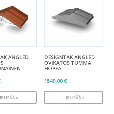
TAK ANGLED
DESIGNTAK ANGLED
OS
OVIKATOS TUMMA
UNAINEN
HOPEA
€
1549,00
€
UE LISÄÄ »
LUE LISÄÄ »