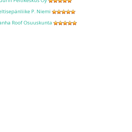
uurin Peltikeskus Oy
eltisepänliike P. Niemi
anha Roof Osuuskunta