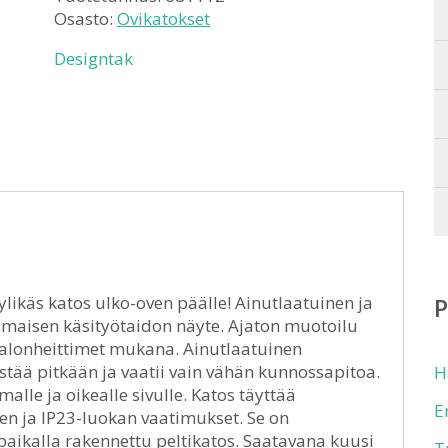
Osasto:
Ovikatokset
Designtak
likäs katos ulko-oven päälle! Ainutlaatuinen ja
maisen käsityötaidon näyte. Ajaton muotoilu
t valonheittimet mukana. Ainutlaatuinen
tää pitkään ja vaatii vain vähän kunnossapitoa.
H
le ja oikealle sivulle. Katos täyttää
E
n ja IP23-luokan vaatimukset. Se on
paikalla rakennettu peltikatos. Saatavana kuusi