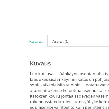
Kuvaus
Arviot (0)
Kuvaus
Luo kutsuva sisäänkäynti asentamalla tyy
laadukas sisäänkäynnin katos on pohjois
sopii kaikenlaisiin taloihin. Upotettava
alumiinirakenne helpottaa asennusta, kes
Katoksen kouru johtaa sadeveden vasemmal
rakennusstandardien, lumivyöhyke kolme
edullisempi vaihtoehto kuin perinteinen 