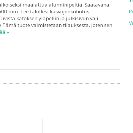
T
valkoiseksi maalattua alumiinipeltiä. Saatavana
600 mm. Tee talollesi kasvojenkohotus
P
ivistä katoksen yläpellin ja julkisivun väli
V
e Tämä tuote valmistetaan tilauksesta, joten sen
ää »