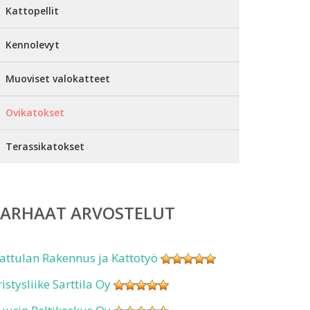
Kattopellit
Kennolevyt
Muoviset valokatteet
Ovikatokset
Terassikatokset
PARHAAT ARVOSTELUT
attulan Rakennus ja Kattotyö
ristysliike Sarttila Oy