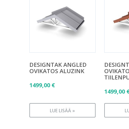
DESIGNTAK ANGLED
DESIGN
OVIKATOS ALUZINK
OVIKAT
TIILENP
1499,00
€
1499,00
LUE LISÄÄ »
L