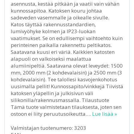
asennusta, kestää pitkään ja vaatii vain vähän
kunnossapitoa. Katoksen kouru johtaa
sadeveden vasemmalle ja oikealle sivulle.
Katos täyttää rakennusstandardien,
lumivyöhyke kolmen ja IP23-luokan
vaatimukset. Se on edullisempi vaihtoehto kuin
perinteinen paikalla rakennettu peltikatos.
Saatavana kuusi eri väriä. Kaikkien katosten
alapuoli on valkoiseksi maalattua
alumiinipeltiä. Saatavana olevat leveydet: 1500
mm, 2000 mm (2 kohdevalaisin) ja 2500 mm (3
kohdevalaisin). Tee talollesi kasvojenkohotus
uusimalla pellit! Kunnossapito/vinkkejä Tiivistä
katoksen yläpellin ja julkisivun väli
silikonilla/rakennusmassalla. Tilaustuote
Tämä tuote valmistetaan tilauksesta, joten sen
ostoon ei liity peruutusoikeutta….
Lue lisää »
Valmistajan tuotenumero: 3203