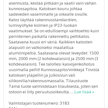
asennusta, kestää pitkään ja vaatii vain vähän
kunnossapitoa. Katoksen kouru johtaa
sadeveden vasemmalle ja oikealle sivulle.
Katos täyttää rakennusstandardien,
lumivyöhyke kolmen ja IP23-luokan
vaatimukset. Se on edullisempi vaihtoehto kuin
perinteinen paikalla rakennettu peltikatos.
Saatavana kuusi eri väriä. Kaikkien katosten
alapuoli on valkoiseksi maalattua
alumiinipeltiä. Saatavana olevat leveydet: 1500
mm, 2000 mm (2 kohdevalaisin) ja 2500 mm (3
kohdevalaisin). Tee talollesi kasvojenkohotus
uusimalla pellit! Kunnossapito/vinkkejä Tiivistä
katoksen yläpellin ja julkisivun väli
silikonilla/rakennusmassalla. Tilaustuote
Tämä tuote valmistetaan tilauksesta, joten sen
ostoon ei liity peruutusoikeutta….
Lue lisää »
Valmistajan tuotenumero: 3183