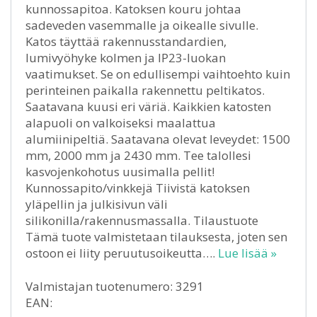
kunnossapitoa. Katoksen kouru johtaa
sadeveden vasemmalle ja oikealle sivulle.
Katos täyttää rakennusstandardien,
lumivyöhyke kolmen ja IP23-luokan
vaatimukset. Se on edullisempi vaihtoehto kuin
perinteinen paikalla rakennettu peltikatos.
Saatavana kuusi eri väriä. Kaikkien katosten
alapuoli on valkoiseksi maalattua
alumiinipeltiä. Saatavana olevat leveydet: 1500
mm, 2000 mm ja 2430 mm. Tee talollesi
kasvojenkohotus uusimalla pellit!
Kunnossapito/vinkkejä Tiivistä katoksen
yläpellin ja julkisivun väli
silikonilla/rakennusmassalla. Tilaustuote
Tämä tuote valmistetaan tilauksesta, joten sen
ostoon ei liity peruutusoikeutta….
Lue lisää »
Valmistajan tuotenumero: 3291
EAN: