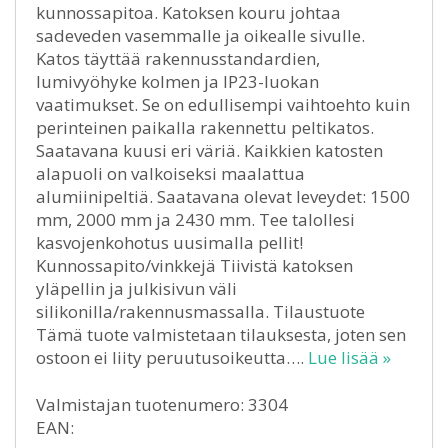
kunnossapitoa. Katoksen kouru johtaa
sadeveden vasemmalle ja oikealle sivulle.
Katos täyttää rakennusstandardien,
lumivyöhyke kolmen ja IP23-luokan
vaatimukset. Se on edullisempi vaihtoehto kuin
perinteinen paikalla rakennettu peltikatos.
Saatavana kuusi eri väriä. Kaikkien katosten
alapuoli on valkoiseksi maalattua
alumiinipeltiä. Saatavana olevat leveydet: 1500
mm, 2000 mm ja 2430 mm. Tee talollesi
kasvojenkohotus uusimalla pellit!
Kunnossapito/vinkkejä Tiivistä katoksen
yläpellin ja julkisivun väli
silikonilla/rakennusmassalla. Tilaustuote
Tämä tuote valmistetaan tilauksesta, joten sen
ostoon ei liity peruutusoikeutta….
Lue lisää »
Valmistajan tuotenumero: 3304
EAN: