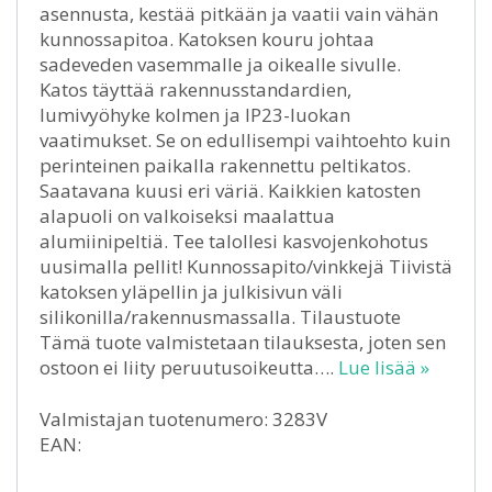
asennusta, kestää pitkään ja vaatii vain vähän
kunnossapitoa. Katoksen kouru johtaa
sadeveden vasemmalle ja oikealle sivulle.
Katos täyttää rakennusstandardien,
lumivyöhyke kolmen ja IP23-luokan
vaatimukset. Se on edullisempi vaihtoehto kuin
perinteinen paikalla rakennettu peltikatos.
Saatavana kuusi eri väriä. Kaikkien katosten
alapuoli on valkoiseksi maalattua
alumiinipeltiä. Tee talollesi kasvojenkohotus
uusimalla pellit! Kunnossapito/vinkkejä Tiivistä
katoksen yläpellin ja julkisivun väli
silikonilla/rakennusmassalla. Tilaustuote
Tämä tuote valmistetaan tilauksesta, joten sen
ostoon ei liity peruutusoikeutta….
Lue lisää »
Valmistajan tuotenumero: 3283V
EAN: