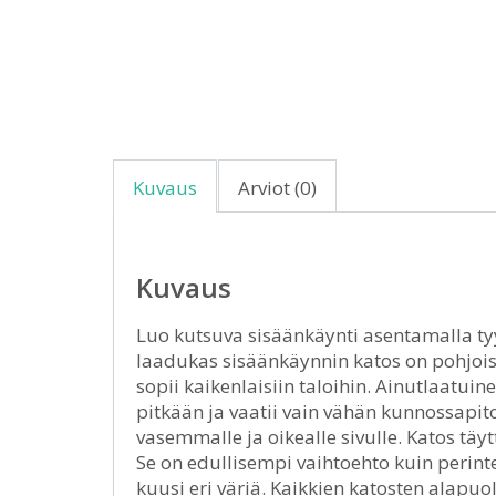
Kuvaus
Arviot (0)
Kuvaus
Luo kutsuva sisäänkäynti asentamalla tyy
laadukas sisäänkäynnin katos on pohjois
sopii kaikenlaisiin taloihin. Ainutlaatui
pitkään ja vaatii vain vähän kunnossapi
vasemmalle ja oikealle sivulle. Katos t
Se on edullisempi vaihtoehto kuin perint
kuusi eri väriä. Kaikkien katosten alapuo