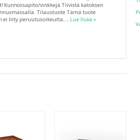
T
t! Kunnossapito/vinkkejä Tiivistä katoksen
rakennusmassalla. Tilaustuote Tämä tuote
P
n ei liity peruutusoikeutta….
Lue lisää »
V