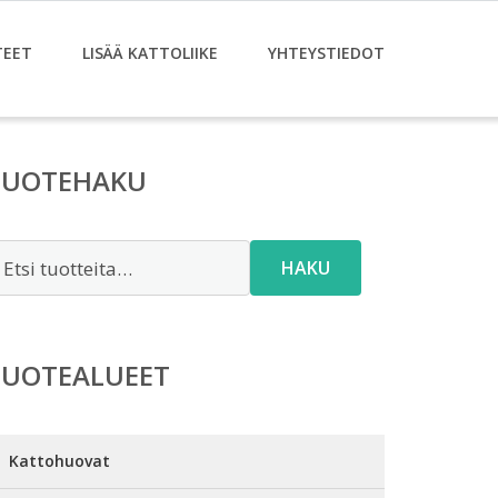
TEET
LISÄÄ KATTOLIIKE
YHTEYSTIEDOT
TUOTEHAKU
tsi:
HAKU
TUOTEALUEET
Kattohuovat