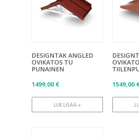
DESIGNTAK ANGLED
DESIGN
OVIKATOS TU
OVIKAT
PUNAINEN
TIILENP
1499,00
€
1549,00
LUE LISÄÄ »
L