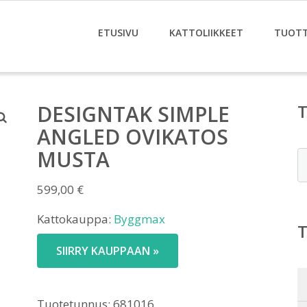
ETUSIVU
KATTOLIIKKEET
TUOT
DESIGNTAK SIMPLE
ANGLED OVIKATOS
MUSTA
E
599,00
€
Kattokauppa:
Byggmax
SIIRRY KAUPPAAN »
Tuotetunnus:
681016