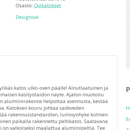
Osasto:
Ovikatokset
Designtak
likäs katos ulko-oven päälle! Ainutlaatuinen ja
maisen käsityötaidon näyte. Ajaton muotoilu
nen alumiinirakenne helpottaa asennusta, kestää
toa. Katoksen kouru johtaa sadeveden
H
äyttää rakennusstandardien, lumivyöhyke kolmen.
E
einen paikalla rakennettu peltikatos. Saatavana
li on valkoiseksi maalattua alumiinipeltiä. Tee