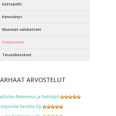
Kattopellit
Kennolevyt
Muoviset valokatteet
Ovikatokset
Terassikatokset
PARHAAT ARVOSTELUT
attulan Rakennus ja Kattotyö
ristysliike Sarttila Oy