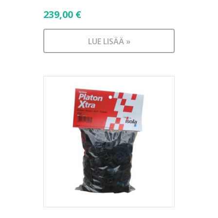
239,00
€
LUE LISÄÄ »