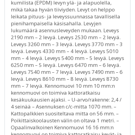
kumilista (EPDM) levyn ylä- ja alapuolella,
mikä takaa hyvän tiiviyden. Levyt on helppo
leikata pituus- ja leveyssuunnassa tavallisella
pienihampaisella käsisahalla. Levyjen
lukumäärä asennusleveyden mukaan. Leveys
2190 mm – 2 levyä. Leveys 2530 mm – 2 levyä.
Leveys 3260 mm – 3 levyä. Leveys 3770 mm – 3
levyä. Leveys 4330 mm – 4 levyä. Leveys 5010
mm – 4 levyä. Leveys 5400 mm – 5 levyä. Leveys
6250 mm – 5 levyä. Leveys 6470 mm – 6 levyä.
Leveys 7540 mm – 7 levyä. Leveys 7490 mm – 6
levyä. Leveys 8610 mm – 8 levyä. Leveys 8730
mm – 7 levyä. Kennomuovi 10 mm 10 mm:n
kennomuovi on toimiva kattoratkaisu
kesäkuukausien ajaksi. – U-arvo/rakenne: 2,4 /
4 seinää – Asennuksen c/c-mitta 1070 mm. –
Kattopalkkien suositeltava mitta on 56 mm. –
Poikittaiskoolausten välin on oltava 1 metri. –
Opaalinvalkoinen Kennomuovi 16 16 mm:n
kennomuovi on toimiva kattoratkaisu kevät- ja