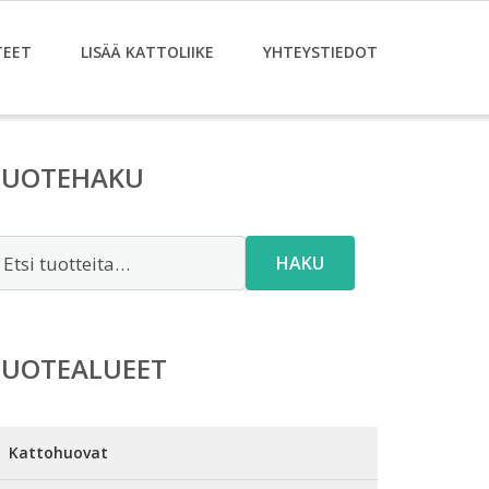
TEET
LISÄÄ KATTOLIIKE
YHTEYSTIEDOT
TUOTEHAKU
tsi:
HAKU
TUOTEALUEET
Kattohuovat