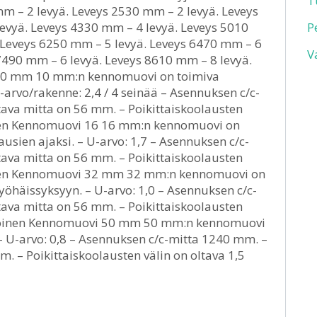
T
 – 2 levyä. Leveys 2530 mm – 2 levyä. Leveys
evyä. Leveys 4330 mm – 4 levyä. Leveys 5010
P
 Leveys 6250 mm – 5 levyä. Leveys 6470 mm – 6
V
7490 mm – 6 levyä. Leveys 8610 mm – 8 levyä.
 10 mm 10 mm:n kennomuovi on toimiva
-arvo/rakenne: 2,4 / 4 seinää – Asennuksen c/c-
tava mitta on 56 mm. – Poikittaiskoolausten
oinen Kennomuovi 16 16 mm:n kennomuovi on
usien ajaksi. – U-arvo: 1,7 – Asennuksen c/c-
tava mitta on 56 mm. – Poikittaiskoolausten
oinen Kennomuovi 32 mm 32 mm:n kennomuovi on
öhäissyksyyn. – U-arvo: 1,0 – Asennuksen c/c-
tava mitta on 56 mm. – Poikittaiskoolausten
alkoinen Kennomuovi 50 mm 50 mm:n kennomuovi
– U-arvo: 0,8 – Asennuksen c/c-mitta 1240 mm. –
. – Poikittaiskoolausten välin on oltava 1,5