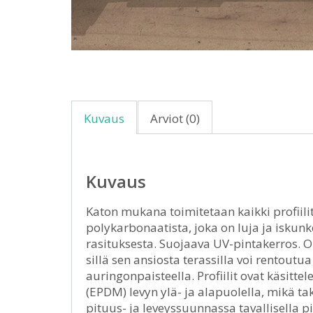
Kuvaus
Arviot (0)
Kuvaus
Katon mukana toimitetaan kaikki profiilit 
polykarbonaatista, joka on luja ja iskun
rasituksesta. Suojaava UV-pintakerros. O
sillä sen ansiosta terassilla voi rentoutu
auringonpaisteella. Profiilit ovat käsitte
(EPDM) levyn ylä- ja alapuolella, mikä ta
pituus- ja leveyssuunnassa tavallisella 