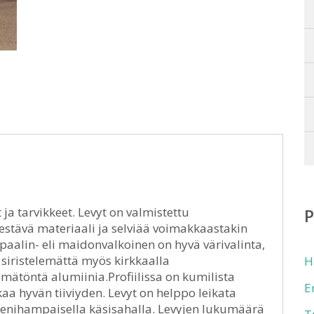
ja tarvikkeet. Levyt on valmistettu
kestävä materiaali ja selviää voimakkaastakin
paalin- eli maidonvalkoinen on hyvä värivalinta,
a siristelemättä myös kirkkaalla
H
lemätöntä alumiinia.Profiilissa on kumilista
E
kaa hyvän tiiviyden. Levyt on helppo leikata
pienihampaisella käsisahalla. Levyjen lukumäärä