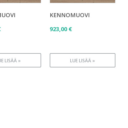
UOVI
KENNOMUOVI
€
923,00
€
UE LISÄÄ »
LUE LISÄÄ »