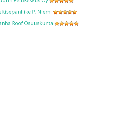
uurin Peltikeskus Oy
eltisepänliike P. Niemi
anha Roof Osuuskunta