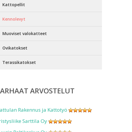
Kattopellit
Kennolevyt
Muoviset valokatteet
Ovikatokset
Terassikatokset
PARHAAT ARVOSTELUT
attulan Rakennus ja Kattotyö
ristysliike Sarttila Oy