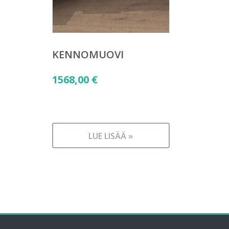
KENNOMUOVI
1568,00
€
LUE LISÄÄ »