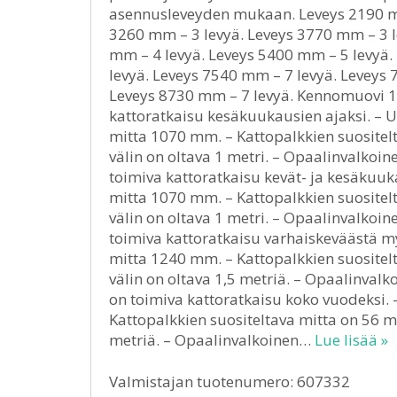
asennusleveyden mukaan. Leveys 2190 mm
3260 mm – 3 levyä. Leveys 3770 mm – 3 l
mm – 4 levyä. Leveys 5400 mm – 5 levyä.
levyä. Leveys 7540 mm – 7 levyä. Leveys 
Leveys 8730 mm – 7 levyä. Kennomuovi
kattoratkaisu kesäkuukausien ajaksi. – U
mitta 1070 mm. – Kattopalkkien suositel
välin on oltava 1 metri. – Opaalinvalk
toimiva kattoratkaisu kevät- ja kesäkuuka
mitta 1070 mm. – Kattopalkkien suositel
välin on oltava 1 metri. – Opaalinvalk
toimiva kattoratkaisu varhaiskeväästä my
mitta 1240 mm. – Kattopalkkien suositel
välin on oltava 1,5 metriä. – Opaalinv
on toimiva kattoratkaisu koko vuodeksi. 
Kattopalkkien suositeltava mitta on 56 mm
metriä. – Opaalinvalkoinen…
Lue lisää »
Valmistajan tuotenumero: 607332