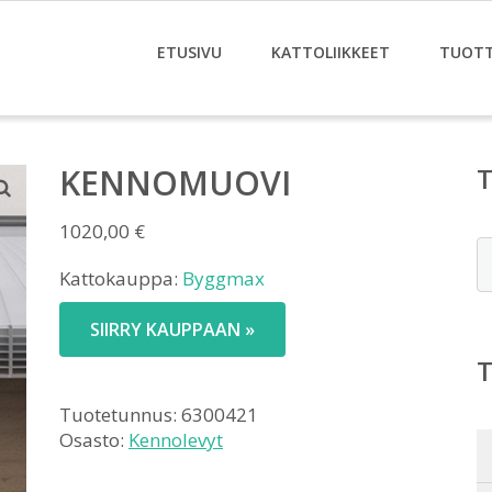
ETUSIVU
KATTOLIIKKEET
TUOT
KENNOMUOVI
1020,00
€
E
Kattokauppa:
Byggmax
SIIRRY KAUPPAAN »
Tuotetunnus:
6300421
Osasto:
Kennolevyt