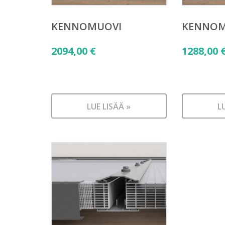
KENNOMUOVI
KENNOM
2094,00
€
1288,00
LUE LISÄÄ »
L