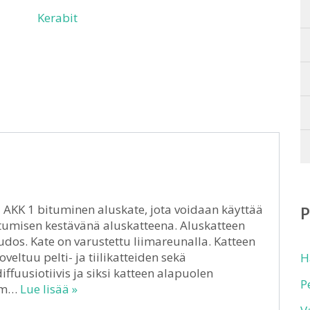
Kerabit
 AKK 1 bituminen aluskate, jota voidaan käyttää
astumisen kestävänä aluskatteena. Aluskatteen
dos. Kate on varustettu liimareunalla. Katteen
veltuu pelti- ja tiilikatteiden sekä
H
fuusiotiivis ja siksi katteen alapuolen
P
0 m…
Lue lisää »