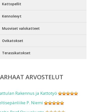
Kattopellit
Kennolevyt
Muoviset valokatteet
Ovikatokset
Terassikatokset
PARHAAT ARVOSTELUT
attulan Rakennus ja Kattotyö
eltisepänliike P. Niemi