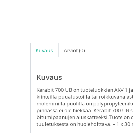
Kuvaus
Arviot (0)
Kuvaus
Kerabit 700 UB on tuoteluokkien AKV 1 ja
kiinteillä puualustoilla tai roikkuvana 
molemmilla puolilla on polypropyleeniku
pinnassa ei ole hiekkaa. Kerabit 700 UB so
bitumipaanujen aluskatteeksi.Tuote on dif
tuuletuksesta on huolehdittava. – 1 x 3