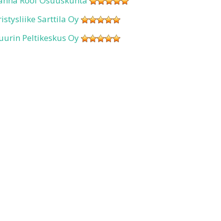
anha Roof Osuuskunta
ristysliike Sarttila Oy
uurin Peltikeskus Oy