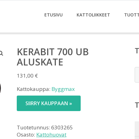
ETUSIVU
KATTOLIIKKEET
TUOT
KERABIT 700 UB
ALUSKATE
E
131,00
€
Kattokauppa:
Byggmax
SIIRRY KAUPPAAN »
Tuotetunnus:
6303265
Osasto:
Kattohuovat