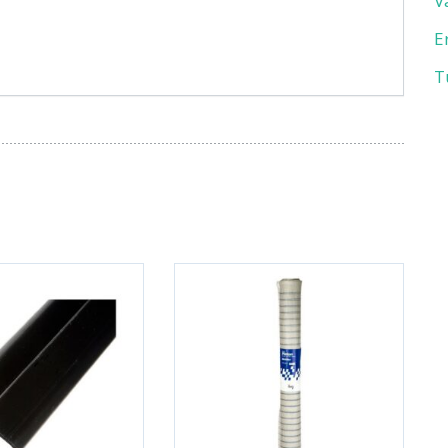
V
E
T