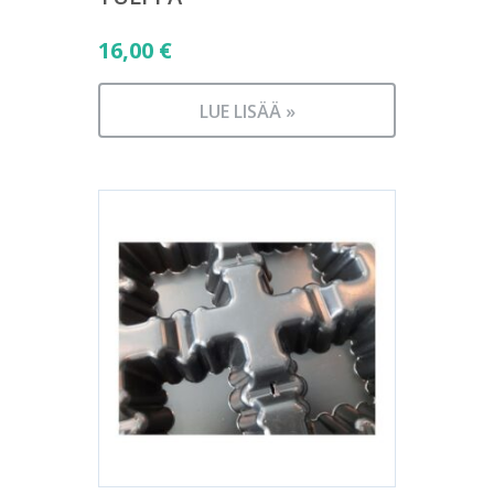
16,00
€
LUE LISÄÄ »